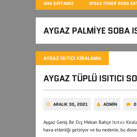
ANA SAYFAMIZ
AYGAZ FENER SOBA SAT
AYGAZ PALMIYE SOBA I
AYGAZ ISITICI KIRALAMA
AYGAZ TÜPLÜ ISITICI 
ARALIK 30, 2021
ADMIN
0
Aygaz Geniş Bir Dış Mekan Bahçe Isıtıcı Kirala
hava etkinliği getiriyor ve bu nedenle, bu dö