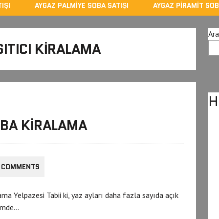
IŞI
AYGAZ PALMIYE SOBA SATIŞI
AYGAZ PIRAMIT SOB
Ara
SITICI KIRALAMA
H
SOBA KIRALAMA
 COMMENTS
ma Yelpazesi Tabii ki, yaz ayları daha fazla sayıda açık
nemde…